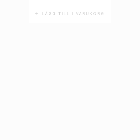
LÄGG TILL I VARUKORG
L
STICKERS RÖTT HJÄRTA
MED VITA PRICKAR 12-