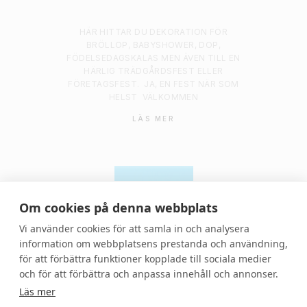
HÄR HITTAR DU DEKORATION FÖR
BRÖLLOP, BABYSHOWER, DOP,
FÖDELSEDAGSKALAS MEN ÄVEN TILL EN
HÄRLIG TRÄDGÅRDSFEST ELLER
FÖRETAGSFEST.
JA, EN FEST NÄR SOM
HELST
VÄLKOMMEN
LÄS MER
Om cookies på denna webbplats
Vi använder cookies för att samla in och analysera
information om webbplatsens prestanda och användning,
för att förbättra funktioner kopplade till sociala medier
© 2021 Denvackrafesten | All rights reserved.
och för att förbättra och anpassa innehåll och annonser.
Läs mer