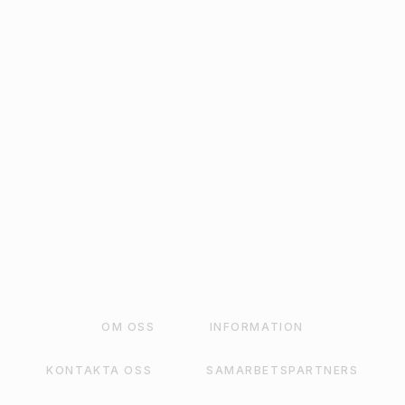
PACK
15
kr
LÄGG TILL I VARUKORG
OM OSS
INFORMATION
KONTAKTA OSS
SAMARBETSPARTNERS