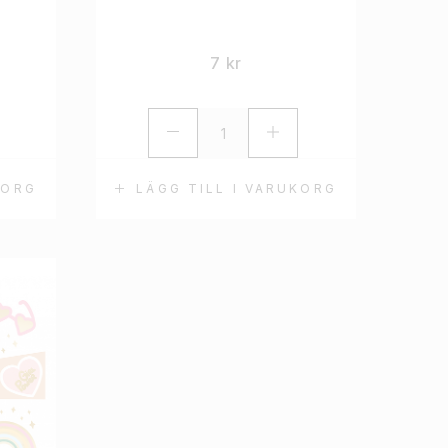
7
kr
KORG
LÄGG TILL I VARUKORG