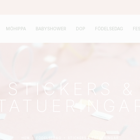
MÖHIPPA
BABYSHOWER
DOP
FÖDELSEDAG
FE
STICKERS &
TATUERINGA
HEM
FÖDELSEDAG
STICKERS & TATUERINGAR