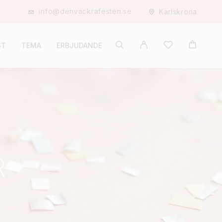
info@denvackrafesten.se
Karlskrona
ST
TEMA
ERBJUDANDE
R