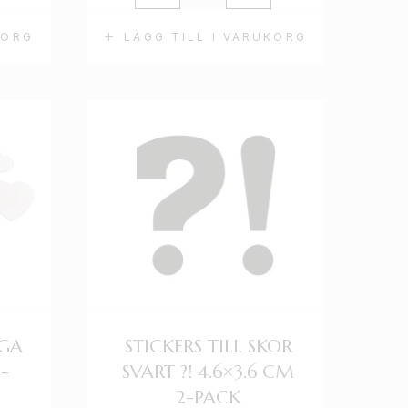
KORG
LÄGG TILL I VARUKORG
IGA
STICKERS TILL SKOR
-
SVART ?! 4.6×3.6 CM
2-PACK