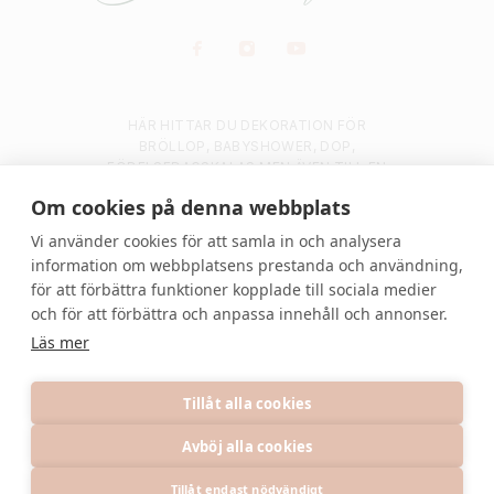
HÄR HITTAR DU DEKORATION FÖR
BRÖLLOP, BABYSHOWER, DOP,
FÖDELSEDAGSKALAS MEN ÄVEN TILL EN
HÄRLIG TRÄDGÅRDSFEST ELLER
Om cookies på denna webbplats
FÖRETAGSFEST.
JA, EN FEST NÄR SOM
HELST
VÄLKOMMEN
Vi använder cookies för att samla in och analysera
information om webbplatsens prestanda och användning,
LÄS MER
för att förbättra funktioner kopplade till sociala medier
och för att förbättra och anpassa innehåll och annonser.
Läs mer
© 2021 Denvackrafesten | All rights reserved.
Tillåt alla cookies
Avböj alla cookies
PRIVACY POLICY
TERMS
INFORMATION
Tillåt endast nödvändigt