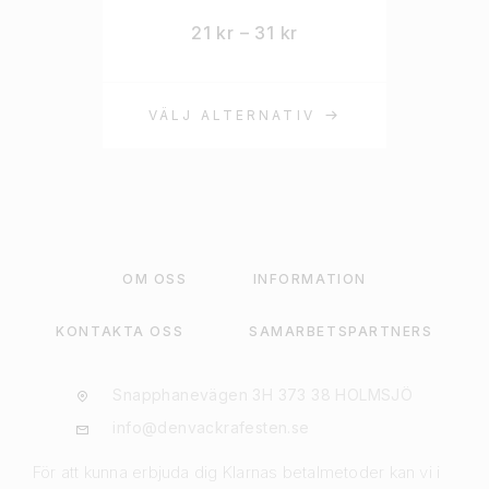
21
kr
–
31
kr
VÄLJ ALTERNATIV
OM OSS
INFORMATION
KONTAKTA OSS
SAMARBETSPARTNERS
Snapphanevägen 3H 373 38 HOLMSJÖ
info@denvackrafesten.se
För att kunna erbjuda dig Klarnas betalmetoder kan vi i