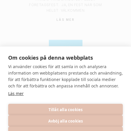
FÖRETAGSFEST.
JA, EN FEST NÄR SOM
HELST
VÄLKOMMEN
LÄS MER
Om cookies på denna webbplats
Vi använder cookies för att samla in och analysera
information om webbplatsens prestanda och användning,
för att förbättra funktioner kopplade till sociala medier
© 2021 Denvackrafesten | All rights reserved.
och för att förbättra och anpassa innehåll och annonser.
Läs mer
Tillåt alla cookies
Avböj alla cookies