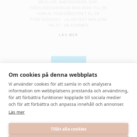
BRÖLLOP, BABYSHOWER, DOP,
FÖDELSEDAGSKALAS MEN ÄVEN TILL EN
HÄRLIG TRÄDGÅRDSFEST ELLER
FÖRETAGSFEST.
JA, EN FEST NÄR SOM
HELST
VÄLKOMMEN
LÄS MER
Om cookies på denna webbplats
Vi använder cookies för att samla in och analysera
information om webbplatsens prestanda och användning,
för att förbättra funktioner kopplade till sociala medier
© 2021 Denvackrafesten | All rights reserved.
och för att förbättra och anpassa innehåll och annonser.
Läs mer
Tillåt alla cookies