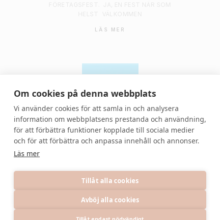
FÖRETAGSFEST.
JA, EN FEST NÄR SOM
HELST
VÄLKOMMEN
LÄS MER
Om cookies på denna webbplats
Vi använder cookies för att samla in och analysera
information om webbplatsens prestanda och användning,
för att förbättra funktioner kopplade till sociala medier
© 2021 Denvackrafesten | All rights reserved.
och för att förbättra och anpassa innehåll och annonser.
Läs mer
Tillåt alla cookies
Avböj alla cookies
PRIVACY POLICY
TERMS
INFORMATION
Tillåt endast nödvändigt