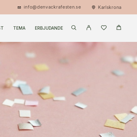
info@denvackrafesten.se
Karlskrona
ST
TEMA
ERBJUDANDE