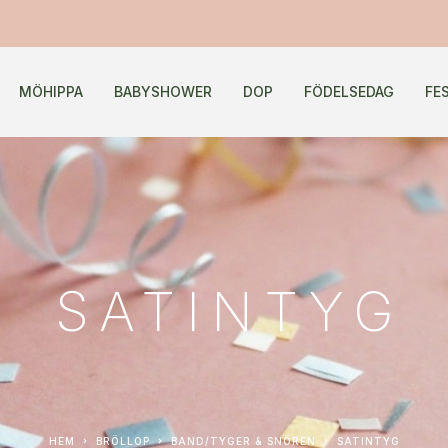
MÖHIPPA
BABYSHOWER
DOP
FÖDELSEDAG
FE
SATINTYG
HEM
BRÖLLOP
BAND/TYGER & SNÖREN
SATINTYG