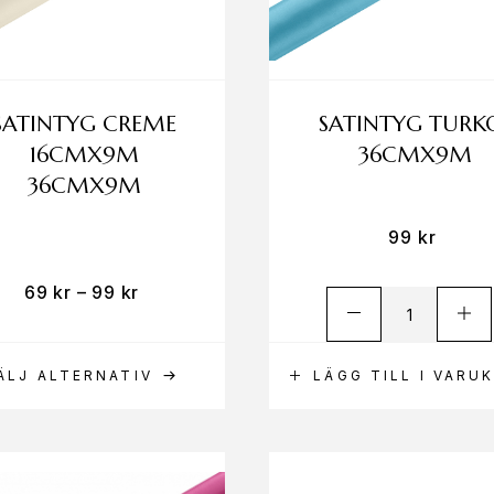
SATINTYG CREME
SATINTYG TURK
16CMX9M
36CMX9M
36CMX9M
99
kr
69
kr
–
99
kr
ÄLJ ALTERNATIV
LÄGG TILL I VARU