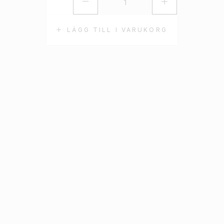
LÄGG TILL I VARUKORG
L
LÖPARE ORGANZA