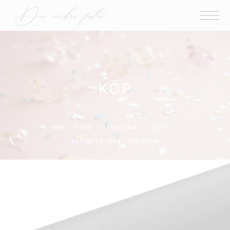
KÖP
HEM
TEMA
FÄRGTEMA
SVART
SATINTYG SVART 16CMX9M