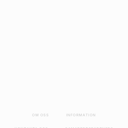
SVART MED
SILVERMÖNSTER 36CM
X 9M
129
kr
LÄGG TILL I VARUKORG
OM OSS
INFORMATION