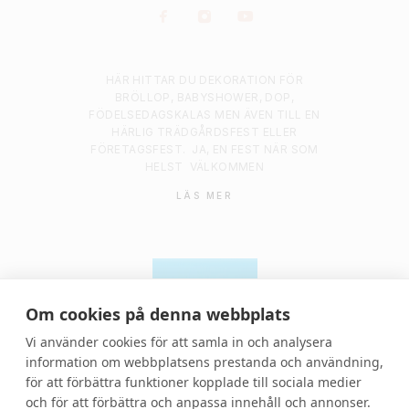
HÄR HITTAR DU DEKORATION FÖR
BRÖLLOP, BABYSHOWER, DOP,
FÖDELSEDAGSKALAS MEN ÄVEN TILL EN
HÄRLIG TRÄDGÅRDSFEST ELLER
FÖRETAGSFEST.
JA, EN FEST NÄR SOM
HELST
VÄLKOMMEN
LÄS MER
Om cookies på denna webbplats
Vi använder cookies för att samla in och analysera
information om webbplatsens prestanda och användning,
för att förbättra funktioner kopplade till sociala medier
© 2021 Denvackrafesten | All rights reserved.
och för att förbättra och anpassa innehåll och annonser.