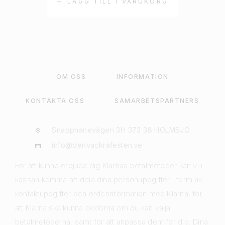
LÄGG TILL I VARUKORG
OM OSS
INFORMATION
KONTAKTA OSS
SAMARBETSPARTNERS
Snapphanevägen 3H 373 38 HOLMSJÖ
info@denvackrafesten.se
För att kunna erbjuda dig Klarnas betalmetoder kan vi i
kassan komma att dela dina personuppgifter i form av
kontaktuppgifter och orderinformation med Klarna, för
att Klarna ska kunna bedöma om du kan välja
betalmetoderna, samt för att anpassa dem för dig. Dina