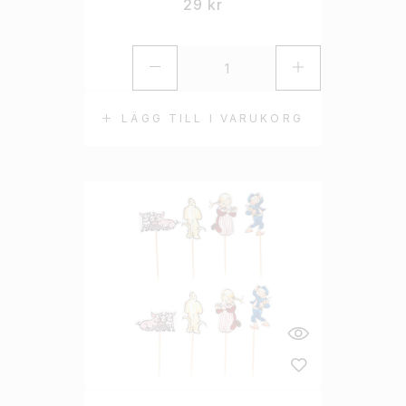
29
kr
LÄGG TILL I VARUKORG