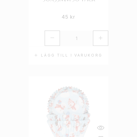
45
kr
LÄGG TILL I VARUKORG