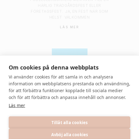
HÄRLIG TRÄDGÅRDSFEST ELLER
FÖRETAGSFEST.
JA, EN FEST NÄR SOM
HELST
VÄLKOMMEN
LÄS MER
Om cookies på denna webbplats
Vi använder cookies för att samla in och analysera
information om webbplatsens prestanda och användning,
för att förbättra funktioner kopplade till sociala medier
© 2021 Denvackrafesten | All rights reserved.
och för att förbättra och anpassa innehåll och annonser.
Läs mer
Tillåt alla cookies
Avböj alla cookies