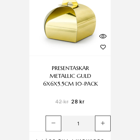
PRESENTASKAR
METALLIC GULD
6X6X5.5CM 10-PACK
42
kr
28
kr