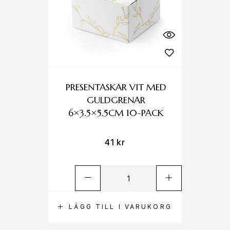
PRESENTASKAR VIT MED
GULDGRENAR
6×3.5×5.5CM 10-PACK
41
kr
LÄGG TILL I VARUKORG