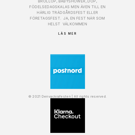
BRÖLLOP, BABYSHOWER, DOP,
FÖDELSEDAGSKALAS MEN ÄVEN TILL EN
HÄRLIG TRÄDGÅRDSFEST ELLER
FÖRETAGSFEST.
JA, EN FEST NÄR SOM
HELST
VÄLKOMMEN
LÄS MER
© 2021 Denvackrafesten | All rights reserved.