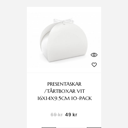
PRESENTASKAR
/TÅRTBOXAR VIT
16X14X9.5CM 10-PACK
69
kr
49
kr