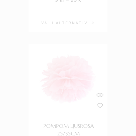
19
kr
–
29
kr
VÄLJ ALTERNATIV
POMPOM LJUSROSA
25/35CM