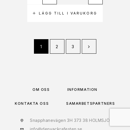
LÄGG TILL I VARUKORG
1
2
3
OM OSS
INFORMATION
KONTAKTA OSS
SAMARBETSPARTNERS
Snapphanevägen 3H 373 38 HOLMSJÖ
info@denvackrafesten.se