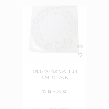
SPETSPAPPER MATT 24
CM 10-PACK
15
kr
–
55
kr