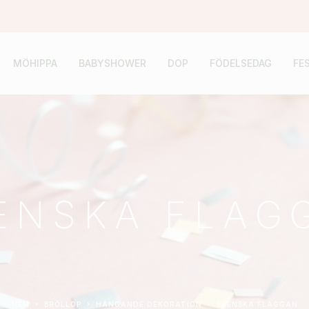
MÖHIPPA
BABYSHOWER
DOP
FÖDELSEDAG
FE
ENSKA FLAG
HEM
BRÖLLOP
HÄNGANDE DEKORATION
SVENSKA FLAGGAN