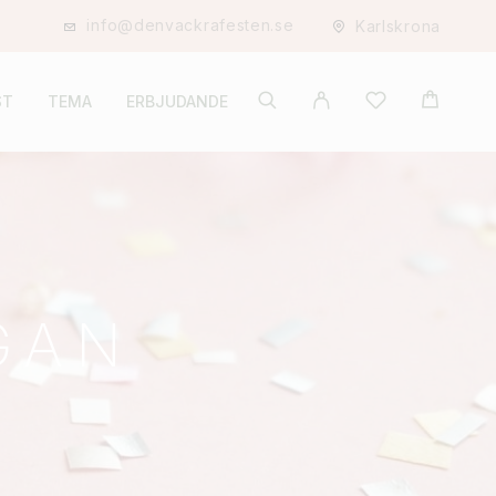
info@denvackrafesten.se
Karlskrona
ST
TEMA
ERBJUDANDE
GAN