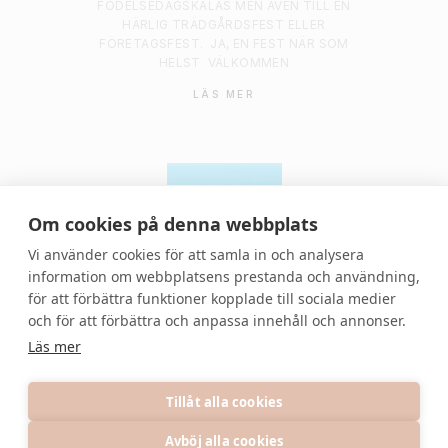
FÖDELSEDAGSKALAS MEN ÄVEN TILL EN
HÄRLIG TRÄDGÅRDSFEST ELLER
FÖRETAGSFEST.
JA, EN FEST NÄR SOM
HELST
VÄLKOMMEN
LÄS MER
Om cookies på denna webbplats
Vi använder cookies för att samla in och analysera
information om webbplatsens prestanda och användning,
för att förbättra funktioner kopplade till sociala medier
© 2021 Denvackrafesten | All rights reserved.
och för att förbättra och anpassa innehåll och annonser.
Läs mer
Tillåt alla cookies
Avböj alla cookies