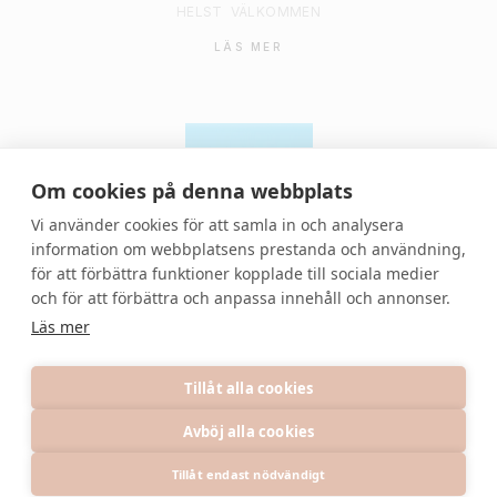
HELST
VÄLKOMMEN
LÄS MER
Om cookies på denna webbplats
Vi använder cookies för att samla in och analysera
information om webbplatsens prestanda och användning,
för att förbättra funktioner kopplade till sociala medier
© 2021 Denvackrafesten | All rights reserved.
och för att förbättra och anpassa innehåll och annonser.
Läs mer
Tillåt alla cookies
Avböj alla cookies
PRIVACY POLICY
TERMS
INFORMATION
Tillåt endast nödvändigt