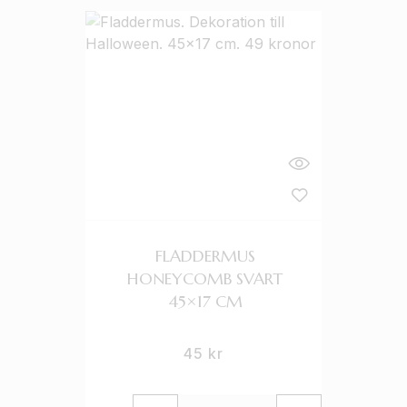
FLADDERMUS
HONEYCOMB SVART
45×17 CM
45
kr