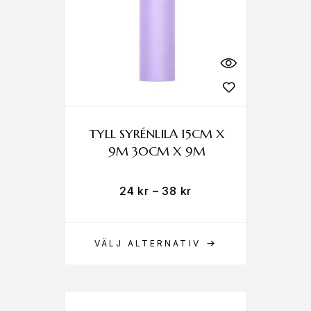
TYLL SYRÉNLILA 15CM X
9M 30CM X 9M
24
kr
–
38
kr
VÄLJ ALTERNATIV