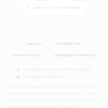
LÄGG TILL I VARUKORG
OM OSS
INFORMATION
KONTAKTA OSS
SAMARBETSPARTNERS
Snapphanevägen 3H 373 38 HOLMSJÖ
info@denvackrafesten.se
För att kunna erbjuda dig Klarnas betalmetoder kan vi i
kassan komma att dela dina personuppgifter i form av
kontaktuppgifter och orderinformation med Klarna, för
att Klarna ska kunna bedöma om du kan välja