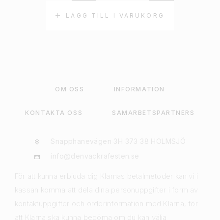
LÄGG TILL I VARUKORG
OM OSS
INFORMATION
KONTAKTA OSS
SAMARBETSPARTNERS
Snapphanevägen 3H 373 38 HOLMSJÖ
info@denvackrafesten.se
För att kunna erbjuda dig Klarnas betalmetoder kan vi i
kassan komma att dela dina personuppgifter i form av
kontaktuppgifter och orderinformation med Klarna, för
att Klarna ska kunna bedöma om du kan välja