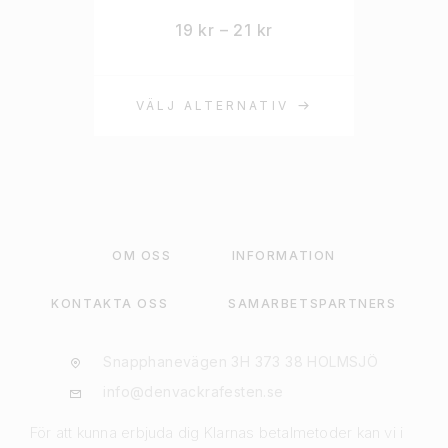
19
kr
–
21
kr
VÄLJ ALTERNATIV
OM OSS
INFORMATION
KONTAKTA OSS
SAMARBETSPARTNERS
Snapphanevägen 3H 373 38 HOLMSJÖ
info@denvackrafesten.se
För att kunna erbjuda dig Klarnas betalmetoder kan vi i