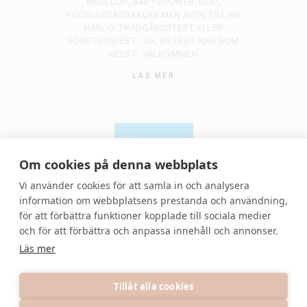
BRÖLLOP, BABYSHOWER, DOP,
FÖDELSEDAGSKALAS MEN ÄVEN TILL EN
HÄRLIG TRÄDGÅRDSFEST ELLER
FÖRETAGSFEST.
JA, EN FEST NÄR SOM
HELST
VÄLKOMMEN
LÄS MER
Om cookies på denna webbplats
Vi använder cookies för att samla in och analysera
information om webbplatsens prestanda och användning,
för att förbättra funktioner kopplade till sociala medier
© 2021 Denvackrafesten | All rights reserved.
och för att förbättra och anpassa innehåll och annonser.
Läs mer
Tillåt alla cookies