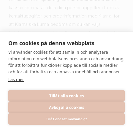
kassan komma att dela dina personuppgifter i form av
kontaktuppgifter och orderinformation med Klarna, för
att Klarna ska kunna bedöma om du kan välja
betalmetoderna, samt för att anpassa dem för dig. Dina
personuppgifter som delas behandlas enligt Klarnas
Om cookies på denna webbplats
egen dataskyddsinformation.
Vi använder cookies för att samla in och analysera
information om webbplatsens prestanda och användning,
för att förbättra funktioner kopplade till sociala medier
och för att förbättra och anpassa innehåll och annonser.
Läs mer
Tillåt alla cookies
Avböj alla cookies
Tillåt endast nödvändigt
HÄR HITTAR DU DEKORATION FÖR
BRÖLLOP, BABYSHOWER, DOP,
FÖDELSEDAGSKALAS MEN ÄVEN TILL EN