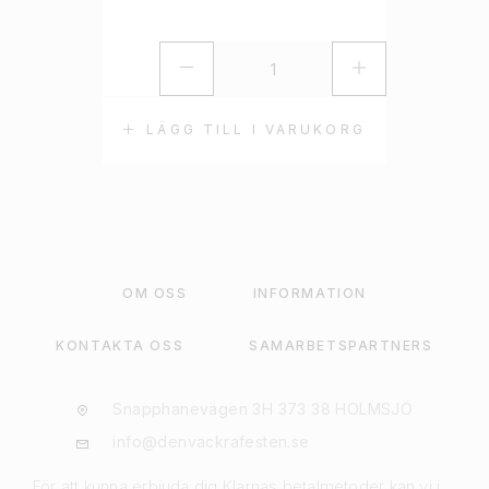
LÄGG TILL I VARUKORG
OM OSS
INFORMATION
KONTAKTA OSS
SAMARBETSPARTNERS
Snapphanevägen 3H 373 38 HOLMSJÖ
info@denvackrafesten.se
För att kunna erbjuda dig Klarnas betalmetoder kan vi i