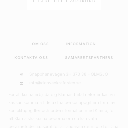
LÄGG TILL I VARUKORG
OM OSS
INFORMATION
KONTAKTA OSS
SAMARBETSPARTNERS
Snapphanevägen 3H 373 38 HOLMSJÖ
info@denvackrafesten.se
För att kunna erbjuda dig Klarnas betalmetoder kan vi i
kassan komma att dela dina personuppgifter i form av
kontaktuppgifter och orderinformation med Klarna, för
att Klarna ska kunna bedöma om du kan välja
betalmetoderna, samt för att anpassa dem för dig. Dina