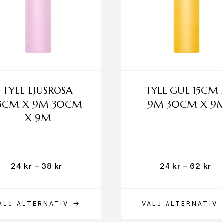
TYLL LJUSROSA
TYLL GUL 15CM
15CM X 9M 30CM
9M 30CM X 9
X 9M
24
kr
–
38
kr
24
kr
–
62
kr
ÄLJ ALTERNATIV
VÄLJ ALTERNATIV