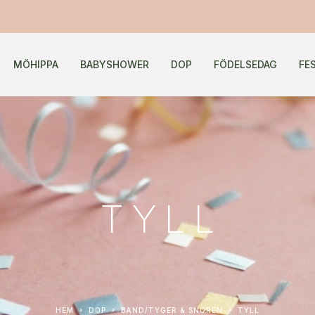
MÖHIPPA
BABYSHOWER
DOP
FÖDELSEDAG
FE
TYLL
HEM
DOP
BAND/TYGER & SNÖREN
TYLL