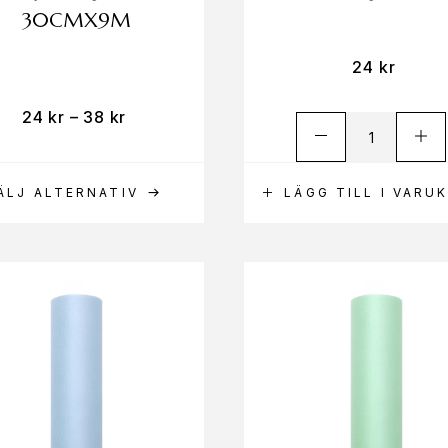
30CMX9M
24
kr
24
kr
–
38
kr
ÄLJ ALTERNATIV
LÄGG TILL I VARU