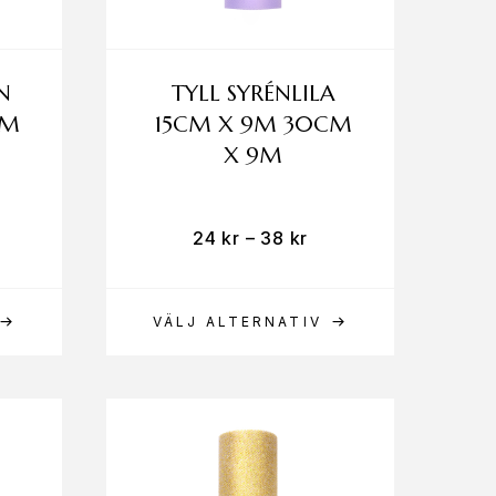
N
TYLL SYRÉNLILA
CM
15CM X 9M 30CM
X 9M
24
kr
–
38
kr
VÄLJ ALTERNATIV