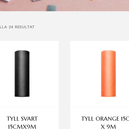
ALLA 24 RESULTAT
TYLL SVART
TYLL ORANGE 15
15CMX9M
X 9M