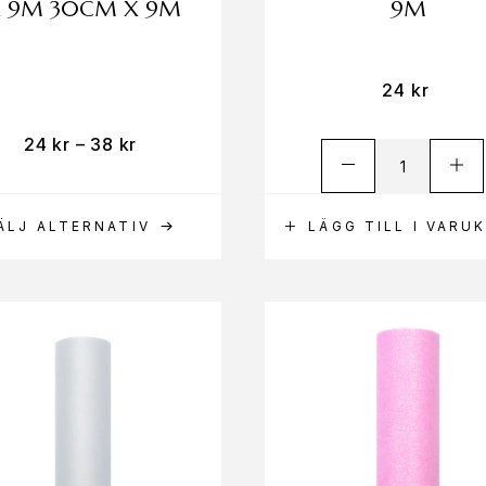
 9M 30CM X 9M
9M
24
kr
24
kr
–
38
kr
ÄLJ ALTERNATIV
LÄGG TILL I VARU