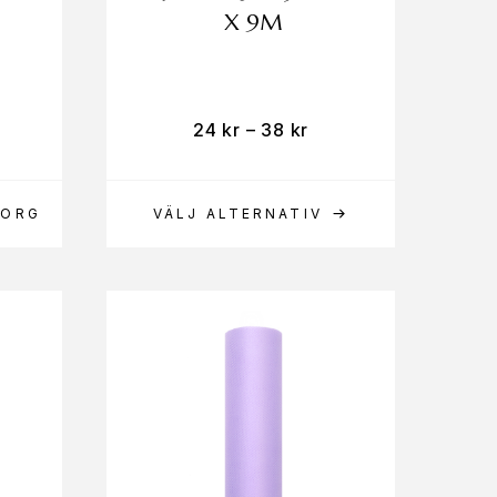
X 9M
24
kr
–
38
kr
KORG
VÄLJ ALTERNATIV