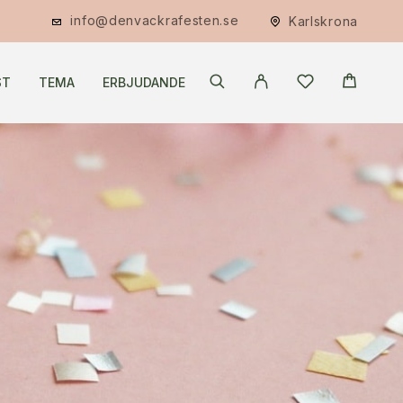
info@denvackrafesten.se
Karlskrona
ST
TEMA
ERBJUDANDE