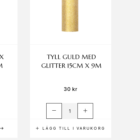
 X
TYLL GULD MED
M
GLITTER 15CM X 9M
30
kr
LÄGG TILL I VARUKORG