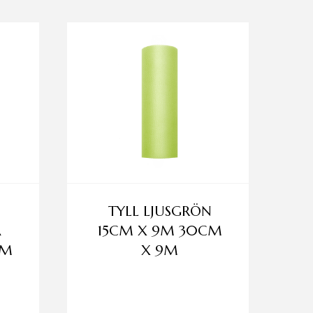
TYLL LJUSGRÖN
A
15CM X 9M 30CM
CM
X 9M