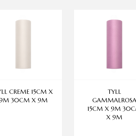
YLL CREME 15CM X
TYLL
9M 30CM X 9M
GAMMALROS
15CM X 9M 30
X 9M