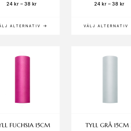
24
kr
–
38
kr
24
kr
–
38
kr
ÄLJ ALTERNATIV
VÄLJ ALTERNATIV
YLL FUCHSIA 15CM
TYLL GRÅ 15CM