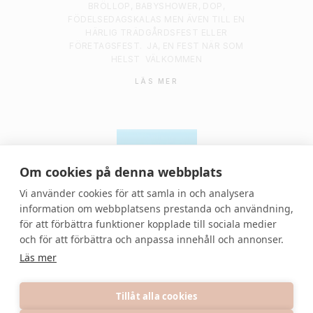
BRÖLLOP, BABYSHOWER, DOP,
FÖDELSEDAGSKALAS MEN ÄVEN TILL EN
HÄRLIG TRÄDGÅRDSFEST ELLER
FÖRETAGSFEST.
JA, EN FEST NÄR SOM
HELST
VÄLKOMMEN
LÄS MER
Om cookies på denna webbplats
Vi använder cookies för att samla in och analysera
information om webbplatsens prestanda och användning,
för att förbättra funktioner kopplade till sociala medier
© 2021 Denvackrafesten | All rights reserved.
och för att förbättra och anpassa innehåll och annonser.
Läs mer
Tillåt alla cookies