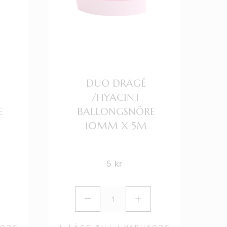
DUO DRAGÉ
/HYACINT
E
BALLONGSNÖRE
10MM X 5M
5
kr