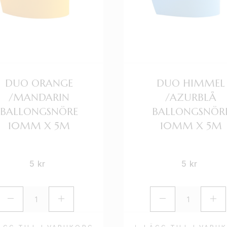
DUO ORANGE
DUO HIMMEL
/MANDARIN
/AZURBLÅ
BALLONGSNÖRE
BALLONGSNÖR
10MM X 5M
10MM X 5M
5
kr
5
kr