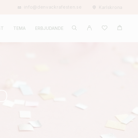
info@denvackrafesten.se
Karlskrona
ST
TEMA
ERBJUDANDE
D