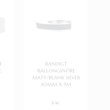
T
RANDIGT
E
BALLONGSNÖRE
MATT/BLANK SILVER
10MM X 5M
5
kr