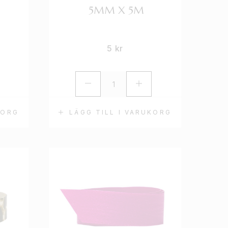
5MM X 5M
5
kr
KORG
LÄGG TILL I VARUKORG