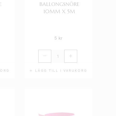
E
BALLONGSNÖRE
10MM X 5M
5
kr
KORG
LÄGG TILL I VARUKORG