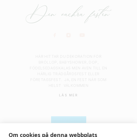
HÄR HITTAR DU DEKORATION FÖR
BRÖLLOP, BABYSHOWER, DOP,
FÖDELSEDAGSKALAS MEN ÄVEN TILL EN
HÄRLIG TRÄDGÅRDSFEST ELLER
FÖRETAGSFEST.
JA, EN FEST NÄR SOM
HELST
VÄLKOMMEN
LÄS MER
Om cookies på denna webbplats