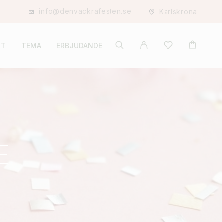
info@denvackrafesten.se
Karlskrona
ST
TEMA
ERBJUDANDE
E