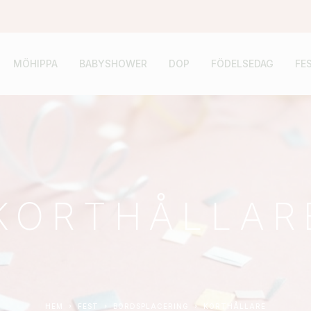
MÖHIPPA
BABYSHOWER
DOP
FÖDELSEDAG
FE
KORTHÅLLAR
HEM
FEST
BORDSPLACERING
KORTHÅLLARE