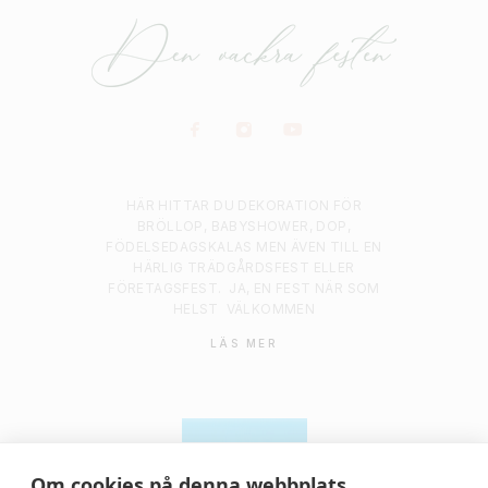
HÄR HITTAR DU DEKORATION FÖR
BRÖLLOP, BABYSHOWER, DOP,
FÖDELSEDAGSKALAS MEN ÄVEN TILL EN
HÄRLIG TRÄDGÅRDSFEST ELLER
FÖRETAGSFEST.
JA, EN FEST NÄR SOM
HELST
VÄLKOMMEN
LÄS MER
Om cookies på denna webbplats