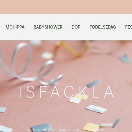
MÖHIPPA
BABYSHOWER
DOP
FÖDELSEDAG
FE
ISFACKLA
HEM
FÖDELSEDAG
LJUS
ISFACKLA