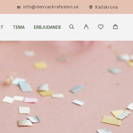
info@denvackrafesten.se
Karlskrona
ST
TEMA
ERBJUDANDE