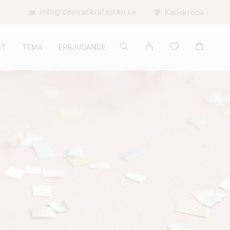
info@denvackrafesten.se
Karlskrona
ST
TEMA
ERBJUDANDE