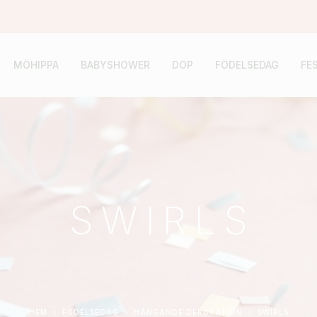
MÖHIPPA
BABYSHOWER
DOP
FÖDELSEDAG
FE
SWIRLS
HEM
FÖDELSEDAG
HÄNGANDE DEKORATION
SWIRLS