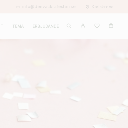
info@denvackrafesten.se
Karlskrona
ST
TEMA
ERBJUDANDE