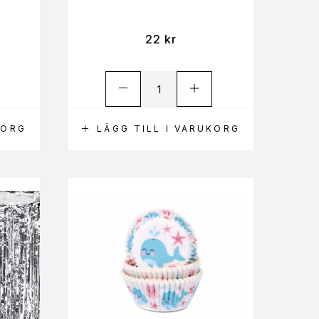
22
kr
KORG
LÄGG TILL I VARUKORG