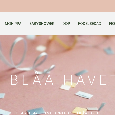
MÖHIPPA
BABYSHOWER
DOP
FÖDELSEDAG
FE
I BLÅA HAVE
HEM
TEMA
TEMA BARNKALAS
I BLÅA HAVET