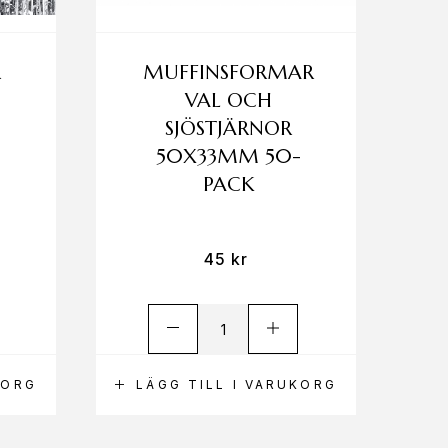
R
MUFFINSFORMAR
VAL OCH
SJÖSTJÄRNOR
50X33MM 50-
PACK
45
kr
KORG
LÄGG TILL I VARUKORG