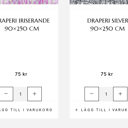
RAPERI IRISERANDE
DRAPERI SILVE
90×250 CM
90×250 CM
75
kr
75
kr
ÄGG TILL I VARUKORG
LÄGG TILL I VARU