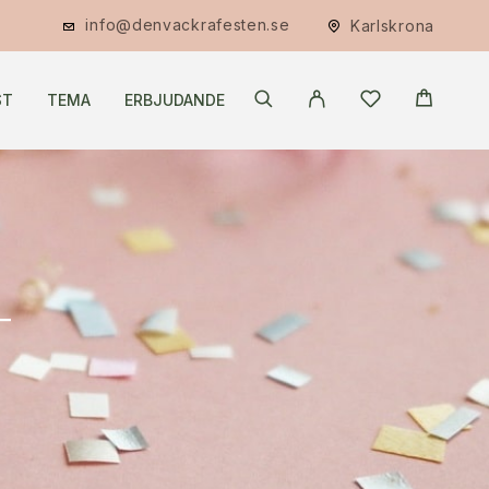
info@denvackrafesten.se
Karlskrona
ST
TEMA
ERBJUDANDE
T