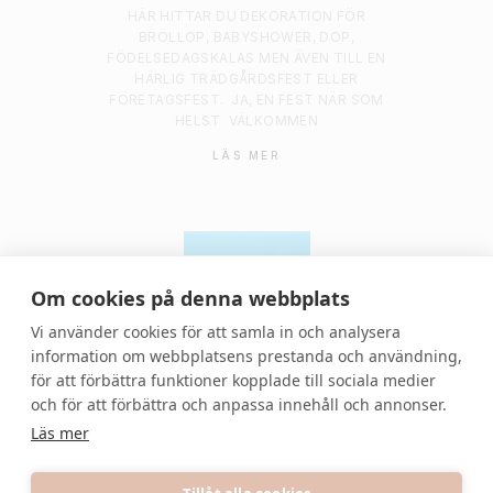
HÄR HITTAR DU DEKORATION FÖR
BRÖLLOP, BABYSHOWER, DOP,
FÖDELSEDAGSKALAS MEN ÄVEN TILL EN
HÄRLIG TRÄDGÅRDSFEST ELLER
FÖRETAGSFEST.
JA, EN FEST NÄR SOM
HELST
VÄLKOMMEN
LÄS MER
Om cookies på denna webbplats
Vi använder cookies för att samla in och analysera
information om webbplatsens prestanda och användning,
för att förbättra funktioner kopplade till sociala medier
© 2021 Denvackrafesten | All rights reserved.
och för att förbättra och anpassa innehåll och annonser.
Läs mer