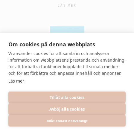
LÄS MER
Om cookies på denna webbplats
Vi använder cookies för att samla in och analysera
information om webbplatsens prestanda och användning,
för att förbättra funktioner kopplade till sociala medier
© 2021 Denvackrafesten | All rights reserved.
och för att förbättra och anpassa innehåll och annonser.
Läs mer
Tillåt alla cookies
Avböj alla cookies
PRIVACY POLICY
TERMS
INFORMATION
Tillåt endast nödvändigt