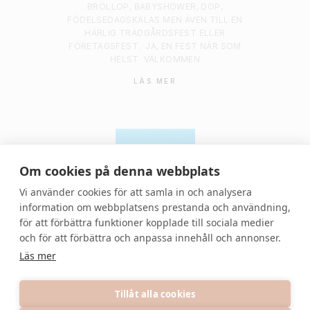
BRÖLLOP, BABYSHOWER, DOP,
FÖDELSEDAGSKALAS MEN ÄVEN TILL EN
HÄRLIG TRÄDGÅRDSFEST ELLER
FÖRETAGSFEST.
JA, EN FEST NÄR SOM
HELST
VÄLKOMMEN
LÄS MER
Om cookies på denna webbplats
Vi använder cookies för att samla in och analysera
information om webbplatsens prestanda och användning,
för att förbättra funktioner kopplade till sociala medier
© 2021 Denvackrafesten | All rights reserved.
och för att förbättra och anpassa innehåll och annonser.
Läs mer
Tillåt alla cookies