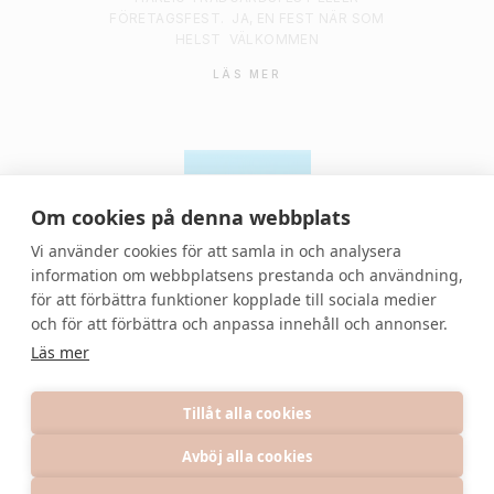
FÖRETAGSFEST.
JA, EN FEST NÄR SOM
HELST
VÄLKOMMEN
LÄS MER
Om cookies på denna webbplats
Vi använder cookies för att samla in och analysera
information om webbplatsens prestanda och användning,
för att förbättra funktioner kopplade till sociala medier
© 2021 Denvackrafesten | All rights reserved.
och för att förbättra och anpassa innehåll och annonser.
Läs mer
Tillåt alla cookies
Avböj alla cookies