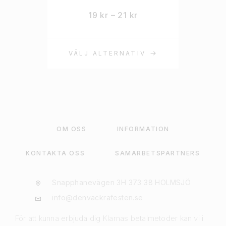
19
kr
–
21
kr
VÄLJ ALTERNATIV
OM OSS
INFORMATION
KONTAKTA OSS
SAMARBETSPARTNERS
Snapphanevägen 3H 373 38 HOLMSJÖ
info@denvackrafesten.se
För att kunna erbjuda dig Klarnas betalmetoder kan vi i