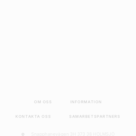
150
kr
LÄGG TILL I VARUKORG
OM OSS
INFORMATION
KONTAKTA OSS
SAMARBETSPARTNERS
Snapphanevägen 3H 373 38 HOLMSJÖ