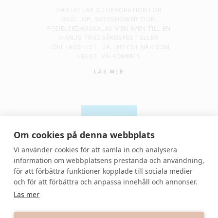
HÄR HITTAR DU DEKORATION FÖR
BRÖLLOP, BABYSHOWER, DOP,
FÖDELSEDAGSKALAS MEN ÄVEN TILL EN
HÄRLIG TRÄDGÅRDSFEST ELLER
FÖRETAGSFEST.
JA, EN FEST NÄR SOM
HELST
VÄLKOMMEN
LÄS MER
Om cookies på denna webbplats
Vi använder cookies för att samla in och analysera
information om webbplatsens prestanda och användning,
för att förbättra funktioner kopplade till sociala medier
© 2021 Denvackrafesten | All rights reserved.
och för att förbättra och anpassa innehåll och annonser.
Läs mer