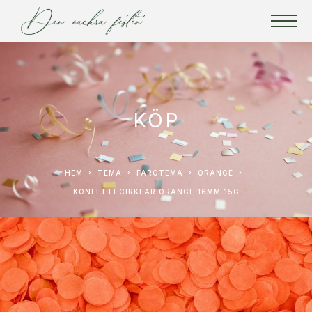
KÖP
HEM
TEMA
FÄRGTEMA
ORANGE
KONFETTI CIRKLAR ORANGE 16MM 15G