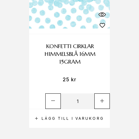
KONFETTI CIRKLAR
HIMMELSBLÅ 16MM
15GRAM
25
kr
LÄGG TILL I VARUKORG
L