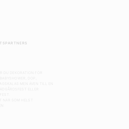
TSPARTNERS
AR DU DEKORATION FÖR
 BABYSHOWER, DOP,
AGSKALAS MEN ÄVEN TILL EN
RÄDGÅRDSFEST ELLER
FEST.
ST NÄR SOM HELST
EN