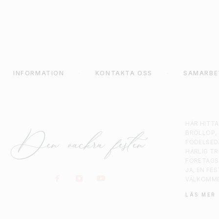
INFORMATION
KONTAKTA OSS
SAMARBE
HÄR HITT
BRÖLLOP,
FÖDELSED
HÄRLIG T
FÖRETAGS
JA, EN FE
VÄLKOMM
LÄS MER