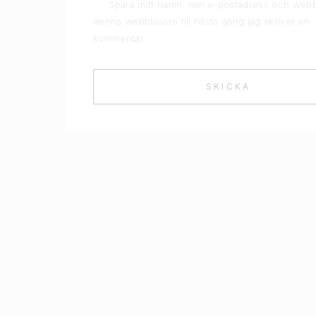
Spara mitt namn, min e-postadress och webb
denna webbläsare till nästa gång jag skriver en
kommentar.