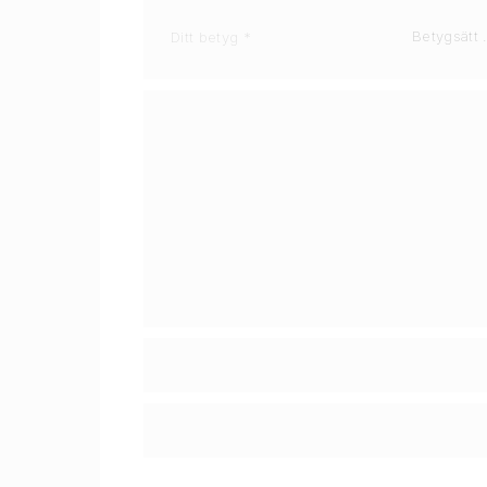
Ditt betyg
*