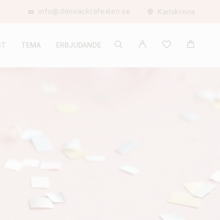
info@denvackrafesten.se
Karlskrona
ST
TEMA
ERBJUDANDE