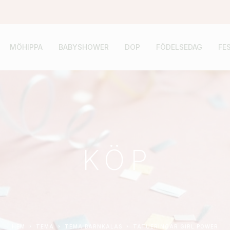
MÖHIPPA
BABYSHOWER
DOP
FÖDELSEDAG
FE
KÖP
HEM
TEMA
TEMA BARNKALAS
TATUERINGAR GIRL POWER