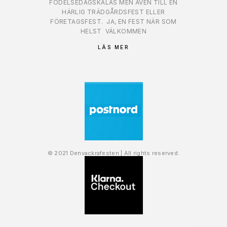
FÖDELSEDAGSKALAS MEN ÄVEN TILL EN
HÄRLIG TRÄDGÅRDSFEST ELLER
FÖRETAGSFEST.
JA, EN FEST NÄR SOM
HELST
VÄLKOMMEN
LÄS MER
© 2021 Denvackrafesten | All rights reserved.