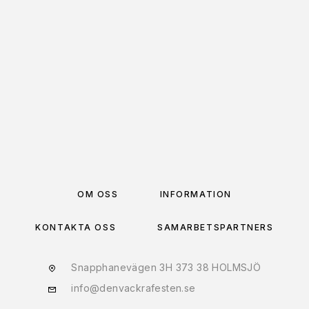
LÄGG TILL I VARUKORG
OM OSS
INFORMATION
KONTAKTA OSS
SAMARBETSPARTNERS
Snapphanevägen 3H 373 38 HOLMSJÖ
info@denvackrafesten.se