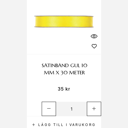
SATINBAND GUL 10
MM X 30 METER
35
kr
LÄGG TILL I VARUKORG
L