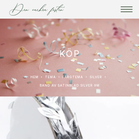
KÖP
HEM
TEMA
FÄRGTEMA
SILVER
BAND AV SATINBLAD SILVER 9M