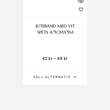
JUTEBAND MED VIT
S
SPETS 4/5CMX5M
42
kr
–
49
kr
VÄLJ ALTERNATIV
L