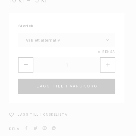
10
kr
–
15
kr
Storlek
RENSA
LÄGG TILL I VARUKORG
LÄGG TILL I ÖNSKELISTA
DELA