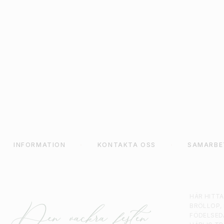
19
kr
KORG
LÄGG TILL I VARUKORG
L
INFORMATION
KONTAKTA OSS
SAMARBE
HÄR HITT
BRÖLLOP,
FÖDELSED