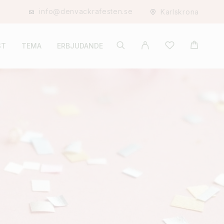
info@denvackrafesten.se
Karlskrona
ST
TEMA
ERBJUDANDE