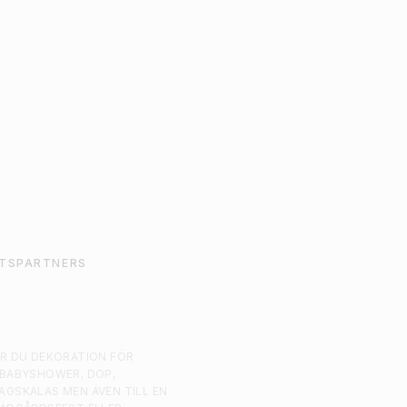
15
kr
32
kr
ÄGG TILL I VARUKORG
LÄGG TILL I VARU
TSPARTNERS
AR DU DEKORATION FÖR
 BABYSHOWER, DOP,
AGSKALAS MEN ÄVEN TILL EN