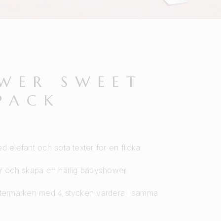
S
WER SWEET
-PACK
 elefant och söta texter för en flicka.
er och skapa en härlig babyshower.
istermärken med 4 stycken vardera i samma