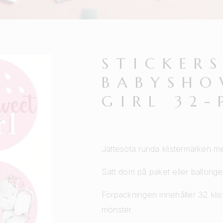
STICKER
BABYSHO
GIRL 32
Jättesöta runda klistermärken med
Sätt dom på paket eller ballong
Förpackningen innehåller 32 kl
mönster.