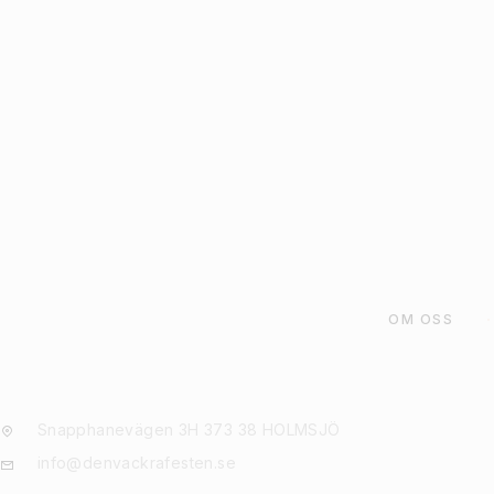
19
kr
LÄGG TILL I VARU
OM OSS
Snapphanevägen 3H 373 38 HOLMSJÖ
info@denvackrafesten.se