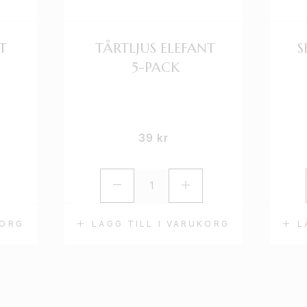
T
TÅRTLJUS ELEFANT
S
D
5-PACK
39
kr
KORG
LÄGG TILL I VARUKORG
L