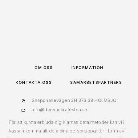
LÄGG TILL I VARUKORG
OM OSS
INFORMATION
KONTAKTA OSS
SAMARBETSPARTNERS
Snapphanevägen 3H 373 38 HOLMSJÖ
info@denvackrafesten.se
För att kunna erbjuda dig Klarnas betalmetoder kan vi i
kassan komma att dela dina personuppgifter i form av