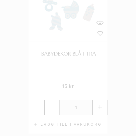
BABYDEKOR BLÅ I TRÄ
15
kr
LÄGG TILL I VARUKORG
L