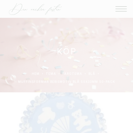
KÖP
HEM
TEMA
FÄRGTEMA
BLÅ
MUFFINSFORMAR BEBISMOTIV BLÅ 50X33MM 50-PACK