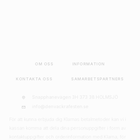
VÄLJ ALTERNATIV
OM OSS
INFORMATION
KONTAKTA OSS
SAMARBETSPARTNERS
Snapphanevägen 3H 373 38 HOLMSJÖ
info@denvackrafesten.se
För att kunna erbjuda dig Klarnas betalmetoder kan vi i
kassan komma att dela dina personuppgifter i form av
kontaktuppgifter och orderinformation med Klarna, för