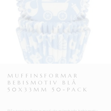
MUFFINSFORMAR
BEBISMOTIV BLÅ
50X33MM 50-PACK
Blåa pappersformar med vita mönstrade bebismotiv