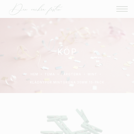
KÖP
HEM
TEMA
FÄRGTEMA
MINT
KLÄDNYPOR MINTGRÖNA 30MM 15-PACK