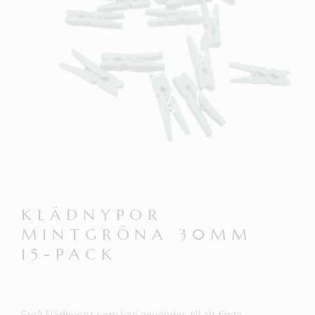
KLÄDNYPOR
MINTGRÖNA 30MM
15-PACK
Små klädnypor som kan användas till att fästa