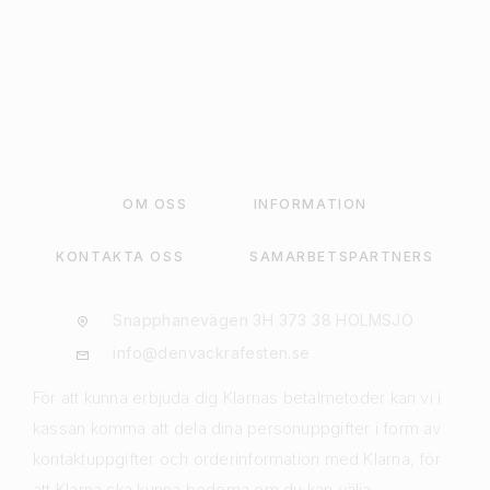
LÄGG TILL I VARUKORG
OM OSS
INFORMATION
KONTAKTA OSS
SAMARBETSPARTNERS
Snapphanevägen 3H 373 38 HOLMSJÖ
info@denvackrafesten.se
För att kunna erbjuda dig Klarnas betalmetoder kan vi i
kassan komma att dela dina personuppgifter i form av
kontaktuppgifter och orderinformation med Klarna, för
att Klarna ska kunna bedöma om du kan välja