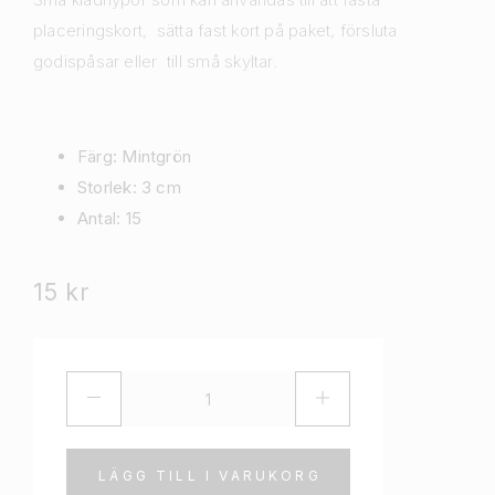
placeringskort, sätta fast kort på paket, försluta
godispåsar eller till små skyltar.
Färg: Mintgrön
Storlek: 3 cm
Antal: 15
15
kr
LÄGG TILL I VARUKORG