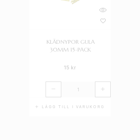
KLÄDNYPOR GULA
30MM 15-PACK
15
kr
LÄGG TILL I VARUKORG
L