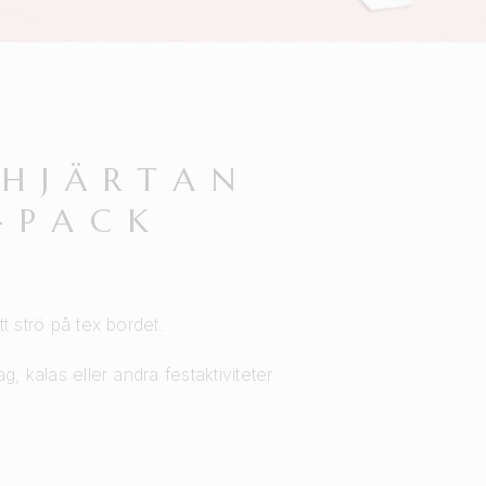
I
LHJÄRTAN
-PACK
att strö på tex bordet.
dag, kalas eller andra festaktiviteter