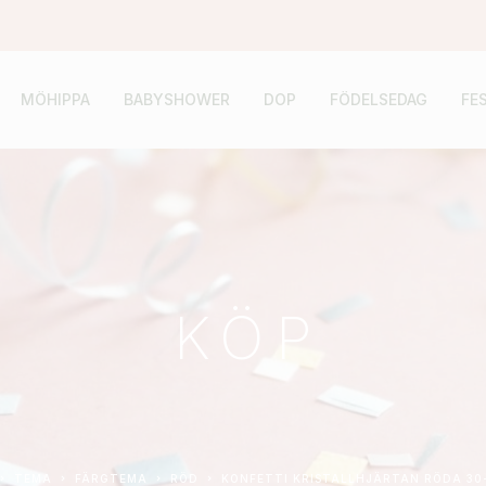
MÖHIPPA
BABYSHOWER
DOP
FÖDELSEDAG
FE
KÖP
TEMA
FÄRGTEMA
RÖD
KONFETTI KRISTALLHJÄRTAN RÖDA 30