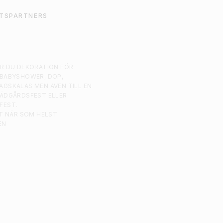
TSPARTNERS
AR DU DEKORATION FÖR
 BABYSHOWER, DOP,
AGSKALAS MEN ÄVEN TILL EN
RÄDGÅRDSFEST ELLER
FEST.
ST NÄR SOM HELST
EN