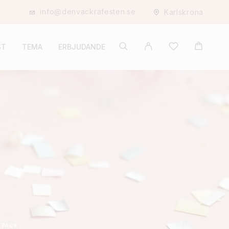
info@denvackrafesten.se
Karlskrona
ST
TEMA
ERBJUDANDE
-PACK