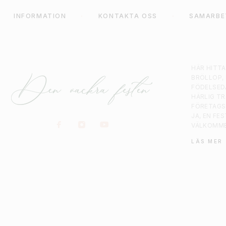
INFORMATION
KONTAKTA OSS
SAMARBE
HÄR HITT
BRÖLLOP,
FÖDELSED
HÄRLIG T
FÖRETAGS
JA, EN FE
VÄLKOMM
LÄS MER